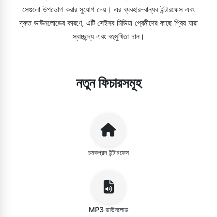
সেগুলো উপভোগ করার সুযোগ দেয়। এর ব্যবহার-বান্ধব ইন্টারফেস এবং
দ্রুত ডাউনলোডের কারণে, এটি সেইসব মিডিয়া প্রেমীদের কাছে প্রিয় যারা
স্বাচ্ছন্দ্য এবং বহুমুখিতা চান।
নতুন ফিচারসমূহ
চমকপ্রদ ইন্টারফেস
MP3 ডাউনলোড