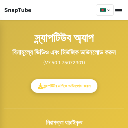
SnapTube
স্ন্যাপটিউব অ্যাপ
বিনামূল্যে ভিডিও এবং মিউজিক ডাউনলোড করুন
(V7.50.1.75072301)
স্ন্যাপটিউব এপিকে ডাউনলোড করুন
নিরাপত্তা যাচাইকৃত