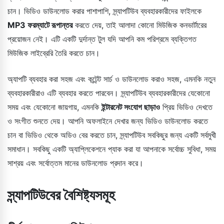
চান। ভিডিও ডাউনলোড করার পাশাপাশি, স্ন্যাপটিউব ব্যবহারকারীদের ফাইলকে
MP3 ফরম্যাটে রূপান্তর
করতে দেয়, তাই আলাদা কোনো মিউজিক কনভার্টারের
প্রয়োজন নেই। এটি একটি দুর্দান্ত টুল যদি আপনি কম পরিশ্রমে ব্যক্তিগত
মিউজিক লাইব্রেরি তৈরি করতে চান।
অ্যাপটি ব্যবহার করা সহজ এবং কন্টেন্ট সার্চ ও ডাউনলোড করাও সহজ, এমনকি নতুন
ব্যবহারকারীরাও এটি ব্যবহার করতে পারবেন। স্ন্যাপটিউব ব্যবহারকারীদের যেকোনো
সময় এবং যেকোনো জায়গায়, এমনকি
ইন্টারনেট সংযোগ ছাড়াও
প্রিয় ভিডিও দেখতে
ও সংগীত শুনতে দেয়। আপনি অফলাইনে দেখার জন্য ভিডিও ডাউনলোড করতে
চান বা ভিডিও থেকে অডিও বের করতে চান, স্ন্যাপটিউব সবকিছুর জন্য একটি সর্বমুখী
সমাধান। সবকিছু একটি অ্যাপ্লিকেশনে প্যাক করা যা আপনাকে সর্বোচ্চ সুবিধা, সময়
সাশ্রয় এবং সর্বোত্তম মানের ডাউনলোড প্রদান করে।
স্ন্যাপটিউবের বৈশিষ্ট্যসমূহ