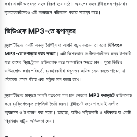
করার একটি অত্যন্ত সহজ বিকল্প হয়ে ওঠে। অ্যাপের সহজ ইন্টারফেস প্রথমবার
ব্যবহারকারীদেরও এটি অনায়াসে পরিচালনা করতে সাহায্য করে।
ভিডিওকে MP3-তে রূপান্তর
স্ন্যাপটিউবের একটি অনন্য বৈশিষ্ট্য যা আপনি পছন্দ করবেন তা হলো
ভিডিওকে
MP3-তে রূপান্তর করার ক্ষমতা
। এটি বিশেষভাবে সংগীতপ্রেমীদের জন্য উপকারী
যারা তাদের প্রিয় ট্র্যাক ডাউনলোড করে অফলাইনে শুনতে চান। পুরো ভিডিও
ডাউনলোড করার পরিবর্তে, ব্যবহারকারীরা শুধুমাত্র অডিও সেভ করতে পারেন, যা
স্টোরেজ স্পেস বাঁচায় এবং সাউন্ড মান বজায় রাখে।
স্ন্যাপটিউবের মাধ্যমে আপনি যতগুলো গান চান সেগুলো
MP3 ফরম্যাটে
ডাউনলোড
করে ব্যক্তিগতকৃত প্লেলিস্ট তৈরি করুন। ইন্টারনেট সংযোগ ছাড়াই সংগীত
অ্যাক্সেস ও উপভোগ করা সহজ। তাছাড়া, অডিও শক্তিশালী ও পরিষ্কার যা একটি
প্রিমিয়াম সাউন্ড অভিজ্ঞতা দেয়।