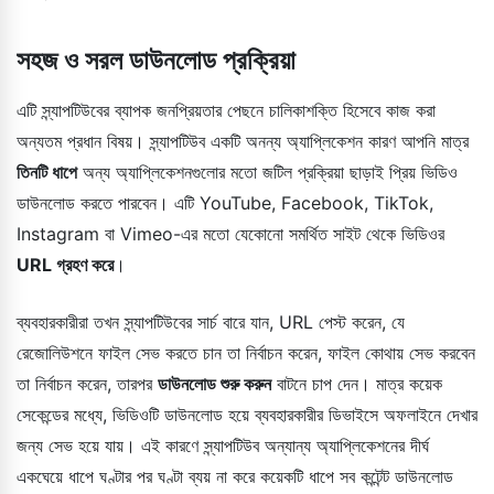
সহজ ও সরল ডাউনলোড প্রক্রিয়া
এটি স্ন্যাপটিউবের ব্যাপক জনপ্রিয়তার পেছনে চালিকাশক্তি হিসেবে কাজ করা
অন্যতম প্রধান বিষয়। স্ন্যাপটিউব একটি অনন্য অ্যাপ্লিকেশন কারণ আপনি মাত্র
তিনটি ধাপে
অন্য অ্যাপ্লিকেশনগুলোর মতো জটিল প্রক্রিয়া ছাড়াই প্রিয় ভিডিও
ডাউনলোড করতে পারবেন। এটি YouTube, Facebook, TikTok,
Instagram বা Vimeo-এর মতো যেকোনো সমর্থিত সাইট থেকে ভিডিওর
URL গ্রহণ করে
।
ব্যবহারকারীরা তখন স্ন্যাপটিউবের সার্চ বারে যান, URL পেস্ট করেন, যে
রেজোলিউশনে ফাইল সেভ করতে চান তা নির্বাচন করেন, ফাইল কোথায় সেভ করবেন
তা নির্বাচন করেন, তারপর
ডাউনলোড শুরু করুন
বাটনে চাপ দেন। মাত্র কয়েক
সেকেন্ডের মধ্যে, ভিডিওটি ডাউনলোড হয়ে ব্যবহারকারীর ডিভাইসে অফলাইনে দেখার
জন্য সেভ হয়ে যায়। এই কারণে স্ন্যাপটিউব অন্যান্য অ্যাপ্লিকেশনের দীর্ঘ
একঘেয়ে ধাপে ঘণ্টার পর ঘণ্টা ব্যয় না করে কয়েকটি ধাপে সব কন্টেন্ট ডাউনলোড