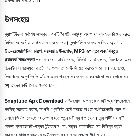
উপসংহার
স্ন্যাপটিউবের সর্বশেষ সংস্করণ একটি বৈশিষ্ট্য-সমৃদ্ধ অ্যাপ যা ব্যবহারকারীদের দ্রুত
ভিডিও ও সংগীত ডাউনলোড করতে দেয়। স্ন্যাপটিউব অন্যতম প্রিয় অ্যাপ যা
উচ্চ-রেজোলিউশন বিকল্প, সরাসরি ডাউনলোড, MP3 রূপান্তর এবং বিস্তৃত
প্ল্যাটফর্ম সামঞ্জস্যতা
প্রদান করে। নাইট মোড, রিজিউম ডাউনলোড, নিরাপত্তা এবং
ডিভাইস সামঞ্জস্যতা কতটা এর পক্ষে তা কেউ সীমিত করতে পারে না। এছাড়াও,
বিজ্ঞাপনের অনুপস্থিতি এটিকে এমন গ্রাহকদের জন্য আরও ভালো করে তোলে যারা
শুধু তাদের ডাউনলোড শুনতে চান।
Snaptube Apk Download
ডাউনলোড আপনাকে একটি অ্যাপ্লিকেশনে
সবকিছু সরবরাহ করবে, আপনি প্লেলিস্ট তৈরি করতে চাওয়া সংগীতপ্রেমী হোন বা
ফোনে ভিডিও দেখতে ও সেভ করতে পছন্দকারী ব্যক্তি হোন। স্ন্যাপটিউব একটি
অনন্য ব্যবহারকারী-বান্ধব ইন্টারফেস এবং সমৃদ্ধ কার্যকারিতা সহ বিভিন্ন কন্টেন্ট
সুচারু ও সুবিধাজনকভাবে ডাউনলোড করার জন্য এখনও শীর্ষ মানের।