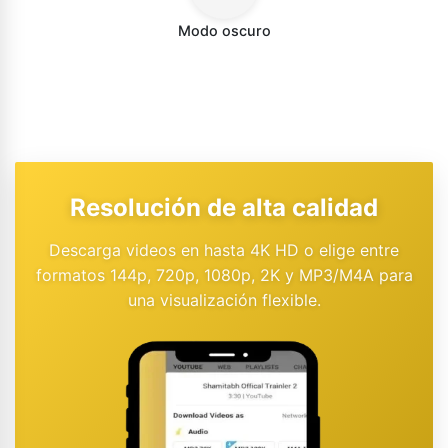
Modo oscuro
Resolución de alta calidad
Descarga videos en hasta 4K HD o elige entre
formatos 144p, 720p, 1080p, 2K y MP3/M4A para
una visualización flexible.